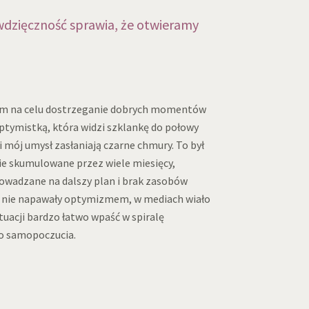
o wdzięczność sprawia, że otwieramy
ym na celu dostrzeganie dobrych momentów
optymistką, która widzi szklankę do połowy
i mój umysł zasłaniają czarne chmury. To był
ie skumulowane przez wiele miesięcy,
owadzane na dalszy plan i brak zasobów
eż nie napawały optymizmem, w mediach wiało
tuacji bardzo łatwo wpaść w spiralę
o samopoczucia.