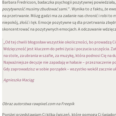
Barbara Fredricson, badaczka psychogii pozytywnej powiedziała,
pozytywność musimy zbudować sami.” .
Wynika to z faktu, że ew
na przetrwanie. Mózg gadzi ma za zadanie nas chronić i robi to m
niepokój, złość i lęk. Emocje pozytywne są dla przetrwania zbędn
skoncentrować na pozytywnych emocjach. A odczuwanie wdzięczno
„Od tej chwili błogosław wszystkie okoliczności, bo prowadzą Ci
Wdzięczność jest kluczem do pełni życia i poczucia szczęścia. Zatr
na stole, za ubrania w szafie, za muzykę, która podnosi Cię na du
Najważniejsze decyzje nie zapadają w hałasie – przeznaczenie po
Gdy zaprowadzisz w sobie porządek – wszystko wokół zacznie uk
Agnieszka Maciąg
Obraz autorstwa rawpixel.com na Freepik
Poniżej przedstawiam Ci kilka ćwiczeń, które pomogą Ci świado