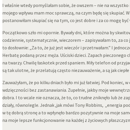
I właśnie wtedy pomyślałam sobie, że owszem – nie na wszystko 
mojego wpływu mam moc sprawczą, na czym będę się skupiać. W 
postanowiłam skupiać się na tym, co jest dobre i za co mogę być
Początkowo szło mi opornie. Bywały dni, które można by skwitowa
codziennie, systematycznie, wieczorem – zapisywałam to, za co 
to dosłownie: „Za to, że już jest wieczór i przetrwałam.” I jedno
Herbatę podaną przez męża. Uściski dzieci. Zapach pieczonego ch
na twarzy. Chwilę łaskotek przed spaniem. Miły telefon od przyjac
są tak ulotne, że przelatują często niezauważenie, a są jak ciepłe
Zauważyłam, że po kilku dniach było mi już łatwiej. Pod koniec, w
wdzięczności bez zastanawiania. Zupełnie, jakby moje wewnętrzn
dobra. I to wcale nie oznacza, że to, co trudne zniknęło lub że za
działy, równolegle. Jednak ,jak mówi Tony Robbins, „energia po
w tę dobrą stronę a to wpłynęło bardzo pozytywnie na moje samo
na moje lepsze funkcjonowanie na każdej z życiowych płaszczyzn