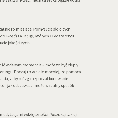
tatniego miesiąca. Pomyśl ciepło o tych
liwość) za usługi, których Ci dostarczyli.
cie jakości życia.
zność w danym momencie – może to być ciepły
eningu. Poczuj to w ciele mocniej, za pomocą
wania, żeby mózg rozpoczął budowanie
co i jak odczuwasz, może w realny sposób
edytacjami wdzięczności. Poszukaj takiej,