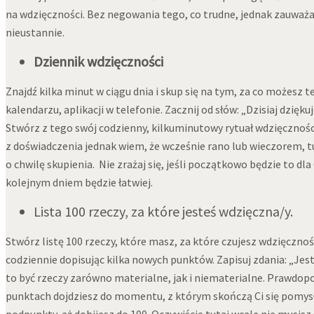
na wdzięczności. Bez negowania tego, co trudne, jednak zauważają
nieustannie.
Dziennik wdzięczności
Znajdź kilka minut w ciągu dnia i skup się na tym, za co możesz 
kalendarzu, aplikacji w telefonie. Zacznij od słów: „Dzisiaj dzięk
Stwórz z tego swój codzienny, kilkuminutowy rytuał wdzięcznoś
z doświadczenia jednak wiem, że wcześnie rano lub wieczorem, tu
o chwilę skupienia. Nie zrażaj się, jeśli początkowo będzie to 
kolejnym dniem będzie łatwiej.
Lista 100 rzeczy, za które jesteś wdzięczna/y.
Stwórz listę 100 rzeczy, które masz, za które czujesz wdzięczność
codziennie dopisując kilka nowych punktów. Zapisuj zdania: 
to być rzeczy zarówno materialne, jak i niematerialne. Prawdopo
punktach dojdziesz do momentu, z którym skończą Ci się pomysły.
podpunkty, aż dobijesz do 100. Oczywiście tutaj wcale nie musisz