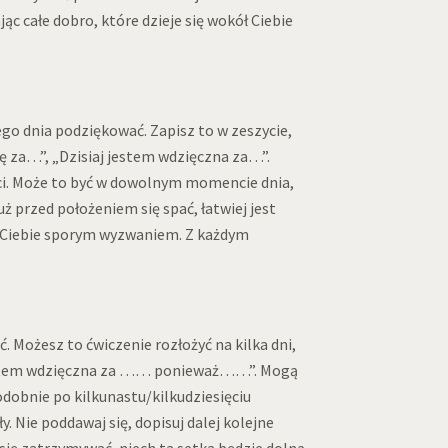
c całe dobro, które dzieje się wokół Ciebie
tego dnia podziękować. Zapisz to w zeszycie,
uję za…”, „Dzisiaj jestem wdzięczna za…”.
ci. Może to być w dowolnym momencie dnia,
ż przed położeniem się spać, łatwiej jest
dla Ciebie sporym wyzwaniem. Z każdym
. Możesz to ćwiczenie rozłożyć na kilka dni,
„Jestem wdzięczna za …… ponieważ……”. Mogą
dobnie po kilkunastu/kilkudziesięciu
 Nie poddawaj się, dopisuj dalej kolejne
 się zatrzymywać, niech ta setka będzie dolną