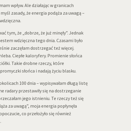
mam wpływ. Ale działając w granicach
myśl zasady, że energia podąża za uwagą –
 wdzięczna.
ć tym, że „dobrze, że już minęły”. Jednak
jestem wdzięczna tego dnia. Czasami było
cześnie zaczęłam dostrzegać też więcej.
leba. Ciepłe kaloryfery. Promienie słońca
iółki. Takie drobne rzeczy, które
 promyczki słońca i nadają życiu blasku.
 okolicach 100 dnia – wypisywałam długą listę
e radary przestawiły się na dostrzeganie
przeczałam jego istnieniu. Te rzeczy też się
dąża za uwagą”, moja energia popłynęła
poczucie, co przełożyło się również
.